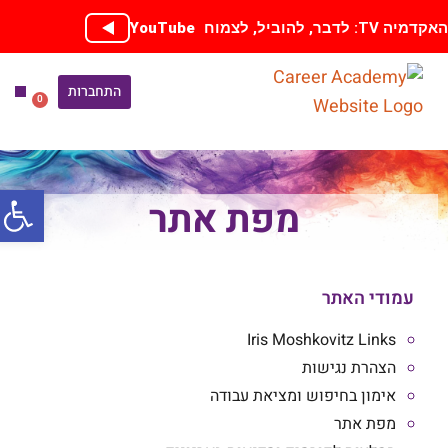
ילוג
קדמיה TV: לדבר, להוביל, לצמוח
YouTube
תוכן
התחברות
0
עגלת
קניות
ספריית
הכנה
אימון בחי
קורסים
פתח סרג
מפת אתר
עמודי האתר
Iris Moshkovitz Links
הצהרת נגישות
אימון בחיפוש ומציאת עבודה
מפת אתר