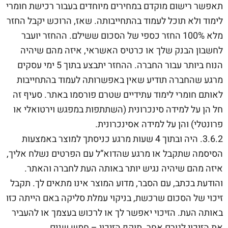
תאפשר רישום מוקדם במחירים מיוחדים בעבור רכישת חומרי
לימוד ולא תוכל לעמוד בהתחייבותה. שאז, הרוכש יקבל החזר
מלא 100% החזר כספי של הסכום ששילם. ההחזר יועבר
לחשבון הבנק שלך או כרטיס האשראי, איזה מהם שיהיה
הנוח ביותר עבור החברה. ההחזר יתבצע בתוך 5 ימי עסקים
מרגע שהחברה תודיע שאין באפשרותה לעמוד בהתחייבות
לאותם חומרי לימוד עתידיים שטרם פורסמו באתר. סעיף זה
חל הן על למידה סינכרונית (השתתפות במפגש וירטואלי או
פרונטלי) והן על למידה אסינכרונית.
3.6.2. היה ובתוך 4 שעות מרגע כניסתך למוצר באמצעות
הסיסמה שתקבל או מרגע שהדוא”ל עם הפרטים נשלח אליך,
איזה מהם שיהיה נגיש יותר באותה העת לחברה והאתר.
והודעת בכתב, עם הסבר, מדוע המוצר אינו מתאים לך. תקבל
זיכוי של הסכום שרכשת, בניקוי עמלת סליקה באם הייתה כזו
באותה העת. הזיכוי יאפשר לך או לרכוש בעצמך או להעביר
את הזיכוי לגורם אחר. תוקף הזיכוי – חמש שנים.