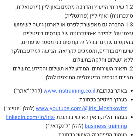
1.2 שירותי הייעוץ והדרכה ניתנים באון-ליין (וירטואלית,
סינכרונית) ואוף-ליין (פרונטלית)
1.3 החברה גם מאפשרת לפרט או לארגון גישה לשימוש
עצמי של ולמידה א-סינכרונית של קורסים דיגיטליים
בהיקפים שונים ובכלל זה קורסים בני מספר שיעורים,
שיעורים בודדים, ומסמכים לקריאה. הגישה למידע בחלקה
ללא תשלום וחלקה בתשלום.
2. תיאור השירותים, המידע ללא תשלום והמידע בתשלום
מצויים בנכסים הדיגיטליים המוצגים להלן
באתר בכתובת
www.iristraining.co.il
(להלן “אתר”)
בערוץ היוטיוב בכתובת
www.youtube.com/@Iris_Moshkovitz
(להלן “יוטיוב”)
בעמוד הלינקדאין האישי בכתובת
linkedin.com/in/iris-
business-training
(להלן “לינקדאין”)
בעמוד הפייסבוק האישי בכתובת