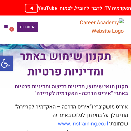
ילוג
קדמיה TV: לדבר, להוביל, לצמוח
YouTube
תוכן
התחברות
0
עגלת
קניות
ספריית
הכנה
אימון בחי
קורסים
תקנון שימוש באתר
פתח סרג
ומדיניות פרטיות
תקנון תנאי שימוש, מדיניות רכישה ומדיניות פרטיות
באתרי "איריס הדרכה - האקדמיה לקריירה"
איריס מושקוביץ ו”איריס הדרכה – האקדמיה לקריירה”
מודים לך על בחירתך לגלוש באתר זה
שכתובתו
www.iristraining.co.il
.