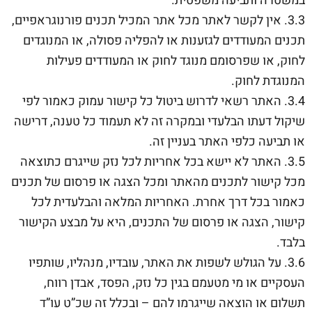
במשטרה ותביעה משפטית.
3.3. אין לקשר לאתר מכל אתר המכיל תכנים פורנוגראפיים,
תכנים המעודדים לגזענות או להפליה פסולה, או המנוגדים
לחוק, או שפרסומם מנוגד לחוק או המעודדים פעילות
המנוגדת לחוק.
3.4. האתר רשאי לדרוש ביטול כל קישור עמוק כאמור לפי
שיקול דעתו הבלעדי ובמקרה זה לא תעמוד כל טענה, דרישה
או תביעה כלפי האתר בעניין זה.
3.5. האתר לא יישא בכל אחריות לכל נזק שייגרם כתוצאה
מכל קישור לתכנים מהאתר ומכל הצגה או פרסום של תכנים
כאמור בכל דרך אחרת. האחריות המלאה והבלעדית לכל
קישור, הצגה או פרסום של התכנים, היא על מבצע הקישור
בלבד.
3.6. על הגולש לשפות את האתר, עובדיו, מנהליו, שותפיו
העסקיים או מי מטעמם בגין כל נזק, הפסד, אבדן רווח,
תשלום או הוצאה שייגרמו להם – ובכלל זה שכ”ט עו”ד