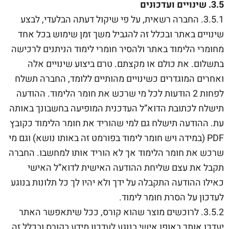
3.5. שינויים ועדכונים
3.5.1. החברה רשאית, על פי שיקול דעתה הבלעדי, לבצע
שינויים באתר ובכלל זה להגביל משך זמן שימוש בכל אחד
מחומרי הלימוד באתר ולהסיר חומרי לימוד הניתנים לרכישה
בתשלום. את כולם או מקצתם. טרם ביצוע שינויים אלה
ואחרים המוגדרים כשינויים מהותיים ללומד, החברה תשלח
לפחות 2 הודעות לכל מי שרכש את חומר הלימוד. ההודעה
תישלח לכתובת הדוא”ל העדכנית המופיעה בחשבונך באותה
עת. ההודעה תישלח גם למי שהוריד את חומר הלימוד כקובץ
PDF (במידה ויש חומר לימוד בפורמט זה באותו נושא) וגם מי
שרכש את חומר הלימוד אך לא הוריד אותו למחשבו. החברה
תקבל את עצם שליחת ההודעה האישית לדוא”ל האישי
כאילו ההודעה התקבלה על ידך ולא יהיו לך כל תלונות בנוגע
לעדכון על הסרת חומר לימוד.
3.5.2. לרוכשים מוצר שהוא קורס, ככל שיתאפשר האתר
יעדכן אותך באופן אישי בנוגע לעדכון מידע בקורס ובכלל זה