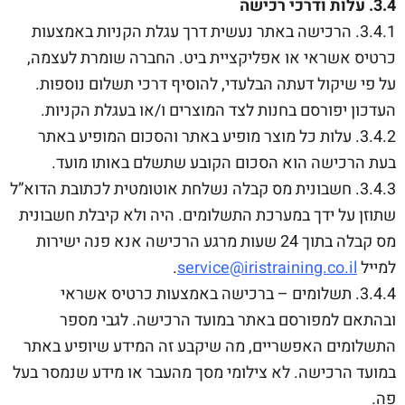
3.4. עלות ודרכי רכישה
3.4.1. הרכישה באתר נעשית דרך עגלת הקניות באמצעות
כרטיס אשראי או אפליקציית ביט. החברה שומרת לעצמה,
על פי שיקול דעתה הבלעדי, להוסיף דרכי תשלום נוספות.
העדכון יפורסם בחנות לצד המוצרים ו/או בעגלת הקניות.
3.4.2. עלות כל מוצר מופיע באתר והסכום המופיע באתר
בעת הרכישה הוא הסכום הקובע שתשלם באותו מועד.
3.4.3. חשבונית מס קבלה נשלחת אוטומטית לכתובת הדוא”ל
שתוזן על ידך במערכת התשלומים. היה ולא קיבלת חשבונית
מס קבלה בתוך 24 שעות מרגע הרכישה אנא פנה ישירות
למייל
service@iristraining.co.il
.
3.4.4. תשלומים – ברכישה באמצעות כרטיס אשראי
ובהתאם למפורסם באתר במועד הרכישה. לגבי מספר
התשלומים האפשריים, מה שיקבע זה המידע שיופיע באתר
במועד הרכישה. לא צילומי מסך מהעבר או מידע שנמסר בעל
פה.