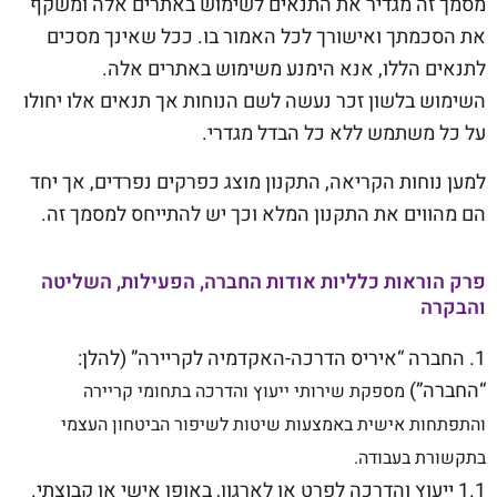
מסמך זה מגדיר את התנאים לשימוש באתרים אלה ומשקף
את הסכמתך ואישורך לכל האמור בו. ככל שאינך מסכים
לתנאים הללו, אנא הימנע משימוש באתרים אלה.
השימוש בלשון זכר נעשה לשם הנוחות אך תנאים אלו יחולו
על כל משתמש ללא כל הבדל מגדרי.
למען נוחות הקריאה, התקנון מוצג כפרקים נפרדים, אך יחד
הם מהווים את התקנון המלא וכך יש להתייחס למסמך זה.
פרק הוראות כלליות אודות החברה, הפעילות, השליטה
והבקרה
1. החברה “איריס הדרכה-האקדמיה לקריירה” (להלן:
“החברה”)
מספקת שירותי ייעוץ והדרכה בתחומי קריירה
והתפתחות אישית באמצעות שיטות לשיפור הביטחון העצמי
בתקשורת בעבודה.
1.1 ייעוץ והדרכה לפרט או לארגון, באופן אישי או קבוצתי.