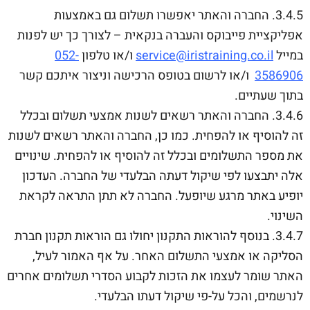
3.4.5. החברה והאתר יאפשרו תשלום גם באמצעות
אפליקציית פייבוקס והעברה בנקאית – לצורך כך יש לפנות
במייל
service@iristraining.co.il
ו/או טלפון
052-
3586906
ו/או לרשום בטופס הרכישה וניצור איתכם קשר
בתוך שעתיים.
3.4.6. החברה והאתר רשאים לשנות אמצעי תשלום ובכלל
זה להוסיף או להפחית. כמו כן, החברה והאתר רשאים לשנות
את מספר התשלומים ובכלל זה להוסיף או להפחית. שינויים
אלה יתבצעו לפי שיקול דעתה הבלעדי של החברה. העדכון
יופיע באתר מרגע שיופעל. החברה לא תתן התראה לקראת
השינוי.
3.4.7. בנוסף להוראות התקנון יחולו גם הוראות תקנון חברת
הסליקה או אמצעי התשלום האחר. על אף האמור לעיל,
האתר שומר לעצמו את הזכות לקבוע הסדרי תשלומים אחרים
לנרשמים, והכל על-פי שיקול דעתו הבלעדי.