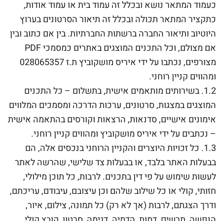
כעמוד המתאר נושא ובכלל זה עמוד בית או עמוד אודות,
כתקציר המתאר תכולה ובכלל זה תיאור הסרטונים בערוץ
היוטיוב ותיאור החברה ברשתות החברתיות. בין אם כתוב ובין
אם מצולם, וכל התכנים המוצגים באתרים כמסמכי PDF
מצורפים, נכתבו על ידי איריס מושקוביץ ת.ז 028065357
ומהווים קניין רוחני.
1.2. בשירותים מותאמים אישית, בתשלום – כל התכנים
המוצגים במצגות, סרטונים, ערכות הדרכה ומסמכים המלווים
אימונים אישיים, סדנאות, הרצאות וקורסים בהתאמה אישית
– נכתבים על ידי איריס מושקוביץ ומהווים קניין רוחני.
1.3. כל זכויות היוצרים והקניין הרוחני בנכסים אלה, הם
בבעלות האתר בלבד, או בבעלות צד שלישי, שהרשה לאתר
לעשות שימוש על פי דין בתכנים. לרבות, כל תוכן מילולי,
חזותי, קולי או כל שילוב שלהם וכן עיצובם, עיבודם, עריכתם,
ודרך הצגתם, לרבות (אך לא רק) כל תמונה, צילום, איור,
הנפשה, תרשים, דמות, הדמיה, דגימה, סרטון, קובץ קולי