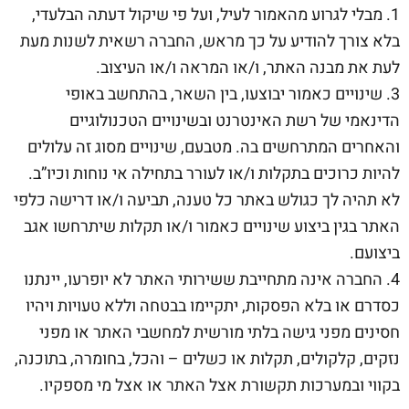
1. מבלי לגרוע מהאמור לעיל, ועל פי שיקול דעתה הבלעדי,
בלא צורך להודיע על כך מראש, החברה רשאית לשנות מעת
לעת את מבנה האתר, ו/או המראה ו/או העיצוב.
3. שינויים כאמור יבוצעו, בין השאר, בהתחשב באופי
הדינאמי של רשת האינטרנט ובשינויים הטכנולוגיים
והאחרים המתרחשים בה. מטבעם, שינויים מסוג זה עלולים
להיות כרוכים בתקלות ו/או לעורר בתחילה אי נוחות וכיו”ב.
לא תהיה לך כגולש באתר כל טענה, תביעה ו/או דרישה כלפי
האתר בגין ביצוע שינויים כאמור ו/או תקלות שיתרחשו אגב
ביצועם.
4. החברה אינה מתחייבת ששירותי האתר לא יופרעו, יינתנו
כסדרם או בלא הפסקות, יתקיימו בבטחה וללא טעויות ויהיו
חסינים מפני גישה בלתי מורשית למחשבי האתר או מפני
נזקים, קלקולים, תקלות או כשלים – והכל, בחומרה, בתוכנה,
בקווי ובמערכות תקשורת אצל האתר או אצל מי מספקיו.