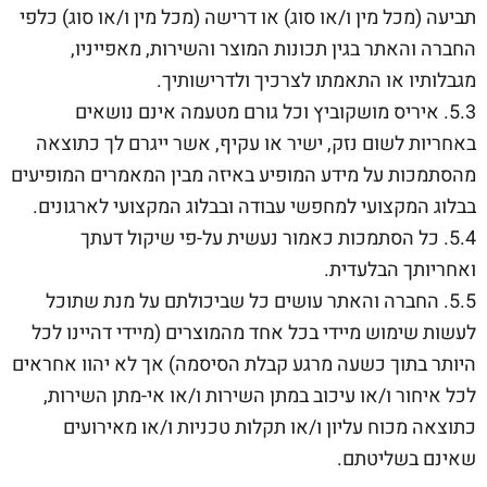
תביעה (מכל מין ו/או סוג) או דרישה (מכל מין ו/או סוג) כלפי
החברה והאתר בגין תכונות המוצר והשירות, מאפייניו,
מגבלותיו או התאמתו לצרכיך ולדרישותיך.
5.3. איריס מושקוביץ וכל גורם מטעמה אינם נושאים
באחריות לשום נזק, ישיר או עקיף, אשר ייגרם לך כתוצאה
מהסתמכות על מידע המופיע באיזה מבין המאמרים המופיעים
בבלוג המקצועי למחפשי עבודה ובבלוג המקצועי לארגונים.
5.4. כל הסתמכות כאמור נעשית על-פי שיקול דעתך
ואחריותך הבלעדית.
5.5. החברה והאתר עושים כל שביכולתם על מנת שתוכל
לעשות שימוש מיידי בכל אחד מהמוצרים (מיידי דהיינו לכל
היותר בתוך כשעה מרגע קבלת הסיסמה) אך לא יהוו אחראים
לכל איחור ו/או עיכוב במתן השירות ו/או אי-מתן השירות,
כתוצאה מכוח עליון ו/או תקלות טכניות ו/או מאירועים
שאינם בשליטתם.