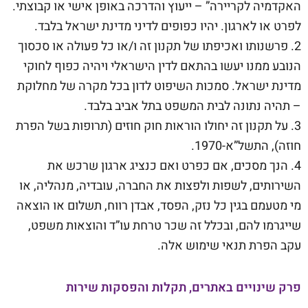
האקדמיה לקריירה” – ייעוץ והדרכה באופן אישי או קבוצתי.
לפרט או לארגון. יהיו כפופים לדיני מדינת ישראל בלבד.
2. פרשנותו ואכיפתו של תקנון זה ו/או כל פעולה או סכסוך
הנובע ממנו יעשו בהתאם לדין הישראלי ויהיה כפוף לחוקי
מדינת ישראל. סמכות השיפוט לדון בכל מקרה של מחלוקת
– תהיה נתונה לבית המשפט בתל אביב בלבד.
3. על תקנון זה יחולו הוראות חוק חוזים (תרופות בשל הפרת
חוזה), התשל”א-1970.
4. הנך מסכים, אם כפרט ואם כנציג ארגון שרכש את
השירותים, לשפות ולפצות את החברה, עובדיה, מנהליה, או
מי מטעמם בגין כל נזק, הפסד, אבדן רווח, תשלום או הוצאה
שייגרמו להם, ובכלל זה שכר טרחת עו”ד והוצאות משפט,
עקב הפרת תנאי שימוש אלה.
פרק שינויים באתרים, תקלות והפסקות שירות