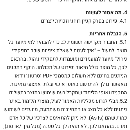
4. מה אסור לעשות
4.1. פירוט בפרק קניין רוחני וזכויות יוצרים
5. הגבלת אחריות
5.1. החברה מקדישה תשומת לב כדי להבהיר למי מיועד כל
מוצר. למשל – “איך לענות לשאלת ציפיות שכר בתפקידי
ניהול” מיועד למועמדים ומועמדות לתפקידי ניהול. בהתאם
לכך, כל מוצר כולל תיאור ופירוט של תכולתו. היקף התכנים
הניתנים בחינם ללא תשלום כמסמכי PDF וסרטוני וידאו
מאפשרים לך להתרשם באופן אישי ובלתי אמצעי מאיכות
התכנים ואופי הלימוד שתקבל בעת שימוש במוצר בתשלום.
5.2.מבלי לגרוע מכלליות האמור לעיל, מוצרי הלימוד באתר
ניתנים ללא כל מצג או התחייבות משתמעת, מיועדים לשימוש
כמות שהם (As Is). לא ניתן להתאימם לצרכיו של כל אדם
ואדם. בהתאם לכך, לא תהיה לך כל טענה (מכל מין ו/או סוג),