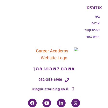
אודותינו
בית
אודות
יצירת קשר
מפת אתר
אשמח לשמוע ממך
052-358-6906
iris@iristraining.co.il
F
Y
L
W
a
o
i
h