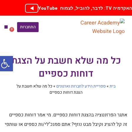
ילוג
קדמיה TV: לדבר, להוביל, לצמוח
YouTube
תוכן
התחברות
0
עגלת
קניות
ספריית
הכנה
אימון בחי
קורסים
פתח סרג
כל מה שלא חשבת על הצגת
דוחות כספיים
בית
»
ספריית הידע לחברות וארגונים
»
כל מה שלא חשבת על
הצגת דוחות כספיים
אתגר הפרזנטציה בהצגת דוחות כספיים. מי אמר דוחות כספיים
זה קל להציג וקיבל מבט נוזף? אתם סמנכ"לי/ות כספים או שותפי