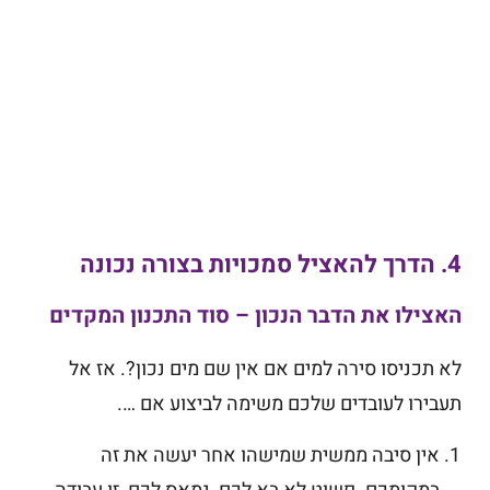
האישי שלי והנכונות
יעל, מנג'רית, KPMG
אימון אישי במסגרת 
קריירה
4. הדרך להאציל סמכויות בצורה נכונה
האצילו את הדבר הנכון – סוד התכנון המקדים
לא תכניסו סירה למים אם אין שם מים נכון?. אז אל
תעבירו לעובדים שלכם משימה לביצוע אם ….
אין סיבה ממשית שמישהו אחר יעשה את זה