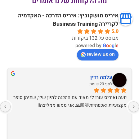
מה הלקוחות שלנו אומרים
איריס מושקוביץ: איריס הדרכה - האקדמיה
לקריירה Business Training
5.0
מבוסס על 132 ביקורות
powered by
G
o
o
g
l
e
review us on
עלמה רדין
לפני 20 שעות
נועה ואיריס עזרו לי מאוד עם ההכנה למיון שלי, שתיהן סופר 
מקצועיות ואכפתיות🩷🙏🏼 אני ממש ממליצה!!