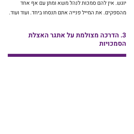
יוגש. אין להם סמכות לנהל משא ומתן עם אף אחד
מהספקים. את המייל פנייה אתם תנסחו ביחד. ועוד ועוד.
3. הדרכה מצולמת על אתגר האצלת
הסמכויות
המלצות מהשטח לקורסי ניהול
ואימון אישי
איריס שלום, בהמשך לעבודתך
למנהלים שלי שלום, א