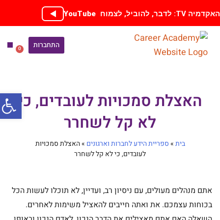
ילוג
קדמיה TV: לדבר, להוביל, לצמוח
YouTube
תוכן
התחברות
0
עגלת
קניות
ספריית
הכנה
אימון בחי
קורסים
פתח סרג
האצלת סמכויות לעובדים, כי
לא קל לשחרר
בית
»
ספריית הידע לחברות וארגונים
»
האצלת סמכויות
לעובדים, כי לא קל לשחרר
אתם מנהלים מעולים, עם ניסיון רב, ועדיין, לא תוכלו לעשות הכל
בכוחות עצמכם. את ואתה חייבים להאציל משימות לאחרים.
השאלה האם אתם מאצילים את הדבר הנכון, לאדם הנכון ובאופן