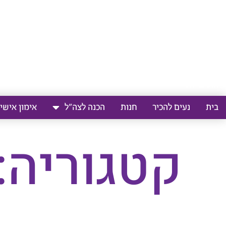
אימון בחיפוש ומציאת עבודה
קורסים וסדנאות לארגונים
ספריית ידע
יצירת קשר
התחברות
בית
נעים להכיר
חנות
הכנה לצה”ל
אימון אישי
קטגוריה: categorized