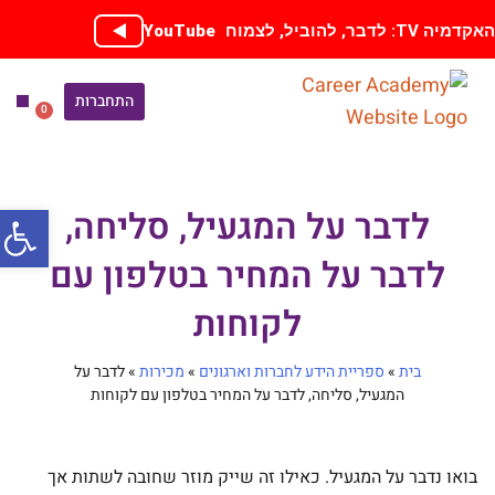
ילוג
קדמיה TV: לדבר, להוביל, לצמוח
YouTube
תוכן
התחברות
0
עגלת
קניות
ספריית
הכנה
אימון בחי
קורסים
פתח סרג
לדבר על המגעיל, סליחה,
לדבר על המחיר בטלפון עם
לקוחות
בית
»
ספריית הידע לחברות וארגונים
»
מכירות
»
לדבר על
המגעיל, סליחה, לדבר על המחיר בטלפון עם לקוחות
בואו נדבר על המגעיל. כאילו זה שייק מוזר שחובה לשתות אך