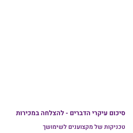
גם הקלילות וההומור באו בזמן
לכולנו"
ינון דנון, ראש צוות מכירות
תן ביס, מכירה למסעדות
סיכום עיקרי הדברים - להצלחה במכירות
טכניקות של מקצוענים לשימושך