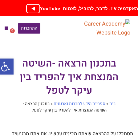
ילוג
קדמיה TV: לדבר, להוביל, לצמוח
YouTube
תוכן
התחברות
0
עגלת
קניות
ספריית
הכנה
אימון בחי
קורסים
פתח סרג
בתכנון הרצאה -השיטה
המנצחת איך להפריד בין
עיקר לטפל
בית
»
ספריית הידע לחברות וארגונים
»
בתכנון הרצאה -
השיטה המנצחת איך להפריד בין עיקר לטפל
תסתכלו על ההרצאה שאתם מכינים עכשיו. אם אתם מרגישים